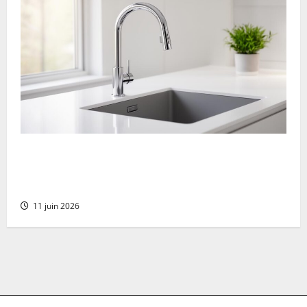
Blanco: Presentazione e opinioni sul marchio
di rubinetteria – Perché scegliere rubinetti e
lavelli di alta gamma
11 juin 2026