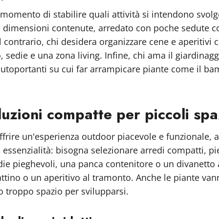
l momento di stabilire quali attività si intendono svolg
o di dimensioni contenute, arredato con poche sedute 
contrario, chi desidera organizzare cene e aperitivi 
sedie e una zona living. Infine, chi ama il giardinagg
 autoportanti su cui far arrampicare piante come il ba
uzioni compatte per piccoli spa
frire un'esperienza outdoor piacevole e funzionale, a
 è essenzialità: bisogna selezionare arredi compatti, p
die pieghevoli, una panca contenitore o un divanetto
ttino o un aperitivo al tramonto. Anche le piante van
 troppo spazio per svilupparsi.