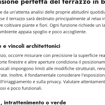
ione perfetta del terrazzo in b
 da un'attenta analisi delle proprie abitudini quotidia
 se il terrazzo sarà destinato principalmente al relax 
 coltivare piante e fiori. Ogni funzione richiede un l
 l'ambiente appaia spoglio e poco accogliente.
 e vincoli architettonici
o, occorre misurare con precisione la superficie reale
 porte finestre e altre aperture condiziona il posiziona
ie locali impongono limiti alle modifiche strutturali, 
rate. Inoltre, è fondamentale considerare l'esposizion
sull'irraggiamento e sulla privacy. Valutare attentamen
tosi e poco funzionali.
ax, intrattenimento o verde