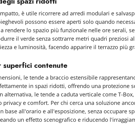
egli spazi ridotti
compatto, è utile ricorrere ad arredi modulari e salv
i pieghevoli possono essere aperti solo quando necessa
a rendere lo spazio più funzionale nelle ore serali, se
odurre il verde senza sottrarre metri quadri preziosi al 
iezza e luminosità, facendo apparire il terrazzo più gr
r superfici contenute
imensioni, le tende a braccio estensibile rappresentan
tamente in spazi ridotti, offrendo una protezione sola
alternativa, le tende a caduta verticale come T-Box,
privacy e comfort. Per chi cerca una soluzione ancora
 in base all'orario e all'esposizione, senza occupare 
eando un effetto scenografico e riducendo l'irraggiam